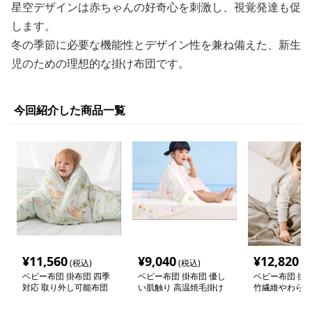
星空デザインは赤ちゃんの好奇心を刺激し、視覚発達も促
します。
冬の季節に必要な機能性とデザイン性を兼ね備えた、新生
児のための理想的な掛け布団です。
今回紹介した商品一覧
¥
11,560
¥
9,040
¥
12,820
(税込)
(税込)
(税
ベビー布団 掛布団 四季
ベビー布団 掛布団 優し
ベビー布団 掛布
対応 取り外し可能布団
い肌触り 高温焼毛掛け
竹繊維やわらか
芯
布団