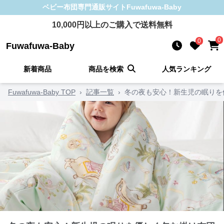
ベビー布団
専門通販サイト
Fuwafuwa-Baby
10,000
円以上のご購入で送料無料
0
0
Fuwafuwa-Baby
新着商品
商品を検索
人気ランキング
Fuwafuwa-Baby TOP
›
記事一覧
›
冬の夜も安心！新生児の眠りを