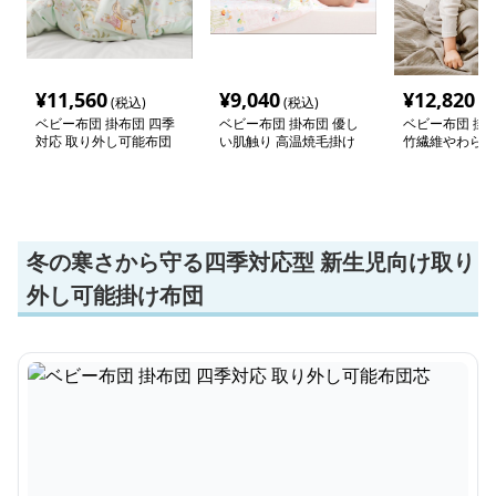
¥
11,560
¥
9,040
¥
12,820
(税込)
(税込)
(税
ベビー布団 掛布団 四季
ベビー布団 掛布団 優し
ベビー布団 掛布
対応 取り外し可能布団
い肌触り 高温焼毛掛け
竹繊維やわらか
芯
布団
冬の寒さから守る四季対応型 新生児向け取り
外し可能掛け布団