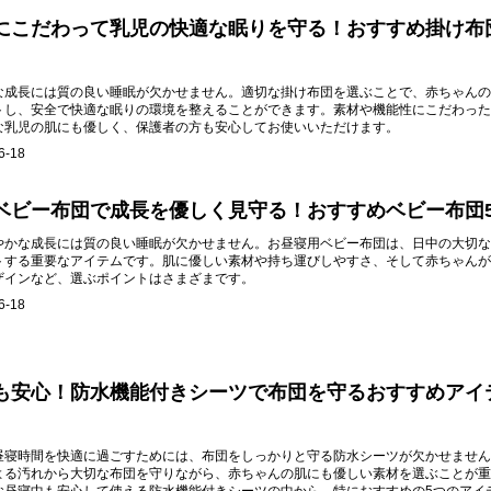
にこだわって乳児の快適な眠りを守る！おすすめ掛け布
な成長には質の良い睡眠が欠かせません。適切な掛け布団を選ぶことで、赤ちゃんの
トし、安全で快適な眠りの環境を整えることができます。素材や機能性にこだわった
な乳児の肌にも優しく、保護者の方も安心してお使いいただけます。
6-18
ベビー布団で成長を優しく見守る！おすすめベビー布団
やかな成長には質の良い睡眠が欠かせません。お昼寝用ベビー布団は、日中の大切な
トする重要なアイテムです。肌に優しい素材や持ち運びしやすさ、そして赤ちゃんが
ザインなど、選ぶポイントはさまざまです。
6-18
も安心！防水機能付きシーツで布団を守るおすすめアイ
昼寝時間を快適に過ごすためには、布団をしっかりと守る防水シーツが欠かせません
よる汚れから大切な布団を守りながら、赤ちゃんの肌にも優しい素材を選ぶことが重