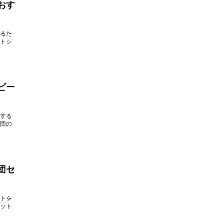
おす
るた
トシ
ビー
する
団の
団セ
トを
ット