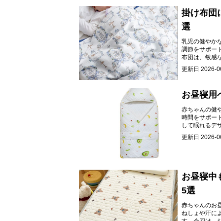
掛け布団
選
乳児の健やか
調節をサポー
布団は、敏感
更新日
2026-0
お昼寝用
赤ちゃんの健
時間をサポー
して眠れるデ
更新日
2026-0
お昼寝中
5選
赤ちゃんのお
ねしょや汗に