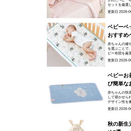
されたベビー
セットを厳選
更新日
2026-0
ベビーベ
おすすめ
赤ちゃんの健
を選ぶことで
ビー布団を厳
更新日
2026-0
ベビーお
び簡単な
赤ちゃんの快
して寝かせら
デザイン性を
更新日
2026-0
秋の新生