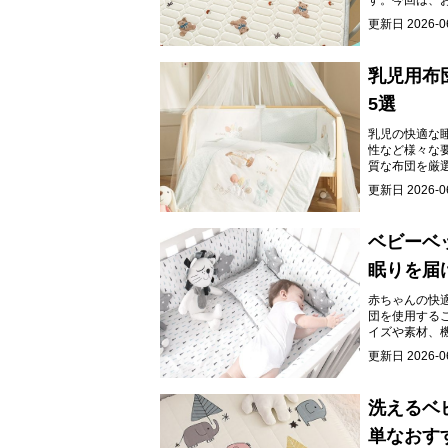
す。今回は、
ご紹介します
更新日
2026-0
乳児用布
5選
乳児の快適な
性など様々な
質な布団を厳
にしてくださ
更新日
2026-0
ベビーベ
眠りを届
赤ちゃんの快
団を使用する
イズや素材、
更新日
2026-0
洗えるベ
単なおす