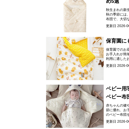
め5選
秋生まれの新
秋の季節には
布団で、大切
更新日
2026-0
保育園に
保育園でのお
お手入れが簡
利用に適した
更新日
2026-0
ベビー用
ベビー布
赤ちゃんの健
節に優れ、お
のベビー布団
更新日
2026-0