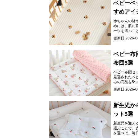
ベビーベ
すめアイ
赤ちゃんの健
めには、肌に
ーツを選ぶこ
更新日
2026-0
ベビー布
布団5選
ベビー布団セ
厳選されたベ
みの商品を5
更新日
2026-0
新生児か
ット5選
新生児を迎え
選ぶことで、
を選べば、毎