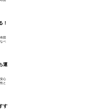
布団
る！
布団
なベ
ち運
安心
性と
すす