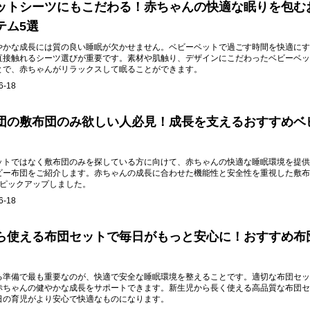
ットシーツにもこだわる！赤ちゃんの快適な眠りを包む
テム5選
やかな成長には質の良い睡眠が欠かせません。ベビーベットで過ごす時間を快適にす
直接触れるシーツ選びが重要です。素材や肌触り、デザインにこだわったベビーベッ
とで、赤ちゃんがリラックスして眠ることができます。
6-18
団の敷布団のみ欲しい人必見！成長を支えるおすすめベ
ットではなく敷布団のみを探している方に向けて、赤ちゃんの快適な睡眠環境を提供
ビー布団をご紹介します。赤ちゃんの成長に合わせた機能性と安全性を重視した敷布
つピックアップしました。
6-18
ら使える布団セットで毎日がもっと安心に！おすすめ布
る準備で最も重要なのが、快適で安全な睡眠環境を整えることです。適切な布団セッ
赤ちゃんの健やかな成長をサポートできます。新生児から長く使える高品質な布団セ
日の育児がより安心で快適なものになります。