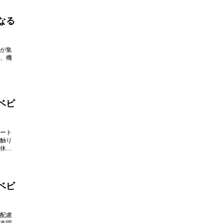
なる
が集
、機
ベビ
ート
触り
休み
ベビ
配慮