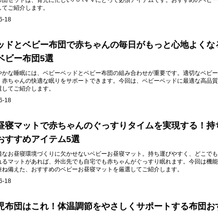
布団セットは、育児に忙しいパパママにとって必須アイテムです。おすすめのベビー
してご紹介します。
6-18
ッドとベビー布団で赤ちゃんの毎日がもっと心地よくな
ベビー布団5選
やかな睡眠には、ベビーベッドとベビー布団の組み合わせが重要です。適切なベビー
、赤ちゃんの快適な眠りをサポートできます。今回は、ベビーベッドに最適な高品質
選してご紹介します。
6-18
昼寝マットで赤ちゃんのぐっすりタイムを実現する！持
おすすめアイテム5選
適なお昼寝環境づくりに欠かせないベビーお昼寝マット。持ち運びやすく、どこでも
れるマットがあれば、外出先でも自宅でも赤ちゃんがぐっすり眠れます。今回は機能
兼ね備えた、おすすめのベビーお昼寝マットを厳選してご紹介します。
6-18
児布団はこれ！体温調節をやさしくサポートする布団お