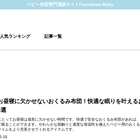
ベビー布団
専門通販サイト
Fuwafuwa-Baby
人気ランキング
記事一覧
お昼寝に欠かせないおくるみ布団！快適な眠りを叶える
5選
にとってお昼寝は成長に欠かせない時間です。快適で安全なおくるみ布団があれば、
て眠ることができます。やわらかな肌触りと適度な保温性を備えたベビー用のおくる
タイムをより充実させてくれるアイテムです。
6-18