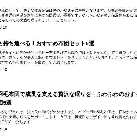
生児にとって、適切な体温調節は健やかな成長の基盤となります。朝晩の寒暖差が大
、新生児の体温を適切に保つ布団選びが重要です。やわらかな素材と保温性を兼ね備
な赤ちゃんの快適な眠りをサポートしましょう。
6-18
も持ち運べる！おすすめ布団セット5選
昼寝タイムに欠かせないベビー布団選びでお悩みではありませんか。持ち運びしやす
単で、赤ちゃんが快適に眠れる布団セットを見つけることが大切です。こちらでは保
おすすめの布団セットを厳選してご紹介します。
6-18
羽毛布団で成長を支える贅沢な眠りを！ふわふわのおす
団5選
やかな成長には、質の良い睡眠が欠かせません。ベビー用の羽毛布団は、軽やかで温
子様の快適な眠りをサポートします。今回は、機能性とデザイン性を兼ね備えたおす
をご紹介いたします。
6-18