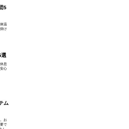
団5
体温
掛け
5選
休息
安心
テム
。お
要で