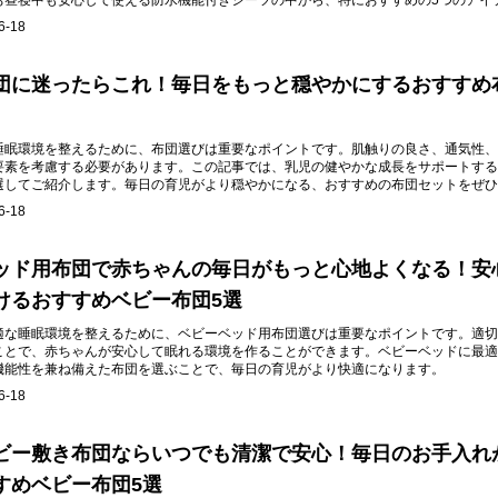
お昼寝中も安心して使える防水機能付きシーツの中から、特におすすめの5つのアイ
。
6-18
団に迷ったらこれ！毎日をもっと穏やかにするおすすめ
睡眠環境を整えるために、布団選びは重要なポイントです。肌触りの良さ、通気性、
要素を考慮する必要があります。この記事では、乳児の健やかな成長をサポートする
選してご紹介します。毎日の育児がより穏やかになる、おすすめの布団セットをぜひ
い。
6-18
ッド用布団で赤ちゃんの毎日がもっと心地よくなる！安
けるおすすめベビー布団5選
適な睡眠環境を整えるために、ベビーベッド用布団選びは重要なポイントです。適切
ことで、赤ちゃんが安心して眠れる環境を作ることができます。ベビーベッドに最適
機能性を兼ね備えた布団を選ぶことで、毎日の育児がより快適になります。
6-18
ビー敷き布団ならいつでも清潔で安心！毎日のお手入れ
すめベビー布団5選