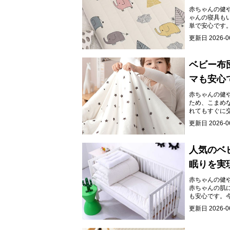
赤ちゃんの健
ゃんの寝具も
単で安心です
ます。
更新日
2026-0
ベビー布
マも安心
赤ちゃんの健
ため、こまめ
れてもすぐに
更新日
2026-0
人気のベ
眠りを実
赤ちゃんの健
赤ちゃんの肌
も安心です。
を応援します
更新日
2026-0