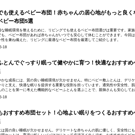
でも使えるベビー布団！赤ちゃんの居心地がもっと良く
ベビー布団5選
適な睡眠環境を整えるために、リビングでも使えるベビー布団選びは重要です。家族
でも、ベビー布団があれば赤ちゃんがいつでも安心して休むことができます。今回は
ン性を兼ね備えた、リビングに最適なベビー布団を厳選してご紹介します。
6-18
ふとんでぐっすり眠って健やかに育つ！快適なおすすめ
選
やかな成長には、質の良い睡眠環境が欠かせません。特にベビー敷ふとんは、デリケ
かりと支え、快適な眠りを提供する重要な役割を担っています。通気性や安全性、肌
んのことを第一に考えた機能的なベビーふとんを選ぶことで、親御さんも安心してお
。
6-18
もおすすめ布団セット！心地よい眠りをつくるおすすめ
選
には質の良い睡眠が欠かせません。デリケートな赤ちゃんの肌に優しく、安全性にも