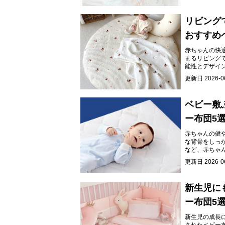
リビング
おすすめ
赤ちゃんの快
まるリビング
能性とデザイ
更新日
2026-0
ベビー敷
ー布団5
赤ちゃんの健
な背骨をしっ
など、赤ちゃ
いただけます
更新日
2026-0
新生児に
ー布団5
新生児の成長