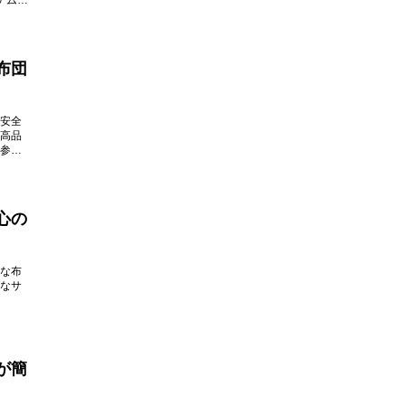
テムを
布団
安全
高品
参考
心の
な布
なサ
が簡