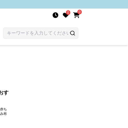
0
0
おす
赤ち
み布