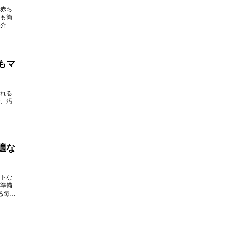
赤ち
も簡
介し
もマ
れる
、汚
適な
トな
準備
る毎日