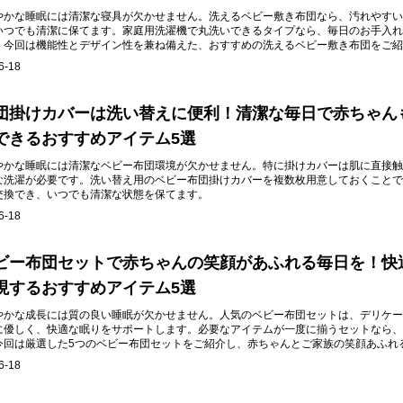
やかな睡眠には清潔な寝具が欠かせません。洗えるベビー敷き布団なら、汚れやすい
いつでも清潔に保てます。家庭用洗濯機で丸洗いできるタイプなら、毎日のお手入れ
。今回は機能性とデザイン性を兼ね備えた、おすすめの洗えるベビー敷き布団をご紹
6-18
団掛けカバーは洗い替えに便利！清潔な毎日で赤ちゃん
できるおすすめアイテム5選
やかな睡眠には清潔なベビー布団環境が欠かせません。特に掛けカバーは肌に直接触
な洗濯が必要です。洗い替え用のベビー布団掛けカバーを複数枚用意しておくことで
交換でき、いつでも清潔な状態を保てます。
6-18
ビー布団セットで赤ちゃんの笑顔があふれる毎日を！快
現するおすすめアイテム5選
やかな成長には質の良い睡眠が欠かせません。人気のベビー布団セットは、デリケー
に優しく、快適な眠りをサポートします。必要なアイテムが一度に揃うセットなら、
今回は厳選した5つのベビー布団セットをご紹介し、赤ちゃんとご家族の笑顔あふれ
。
6-18