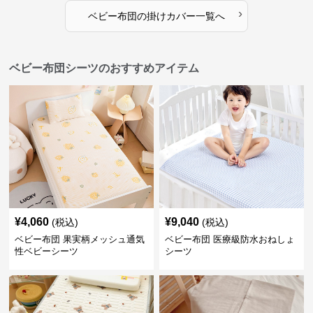
›
ベビー布団
の
掛けカバー
一覧へ
ベビー布団シーツのおすすめアイテム
¥
4,060
¥
9,040
(税込)
(税込)
ベビー布団 果実柄メッシュ通気
ベビー布団 医療級防水おねしょ
性ベビーシーツ
シーツ