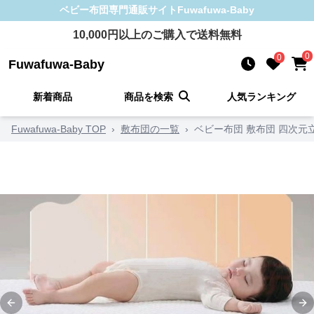
ベビー布団
専門通販サイト
Fuwafuwa-Baby
10,000
円以上のご購入で送料無料
0
0
Fuwafuwa-Baby
新着商品
商品を検索
人気ランキング
Fuwafuwa-Baby TOP
›
敷布団の一覧
›
ベビー布団 敷布団 四次
Previous slide
Ne