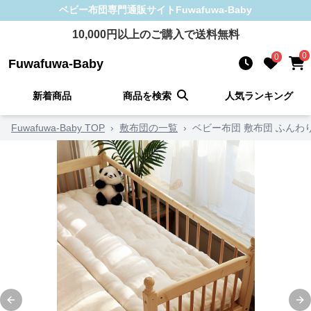
ベビー布団
専門通販サイト
Fuwafuwa-Baby
10,000
円以上のご購入で送料無料
0
0
Fuwafuwa-Baby
新着商品
商品を検索
人気ランキング
Fuwafuwa-Baby TOP
›
敷布団の一覧
›
ベビー布団 敷布団 ふんわ
Previous slide
Ne