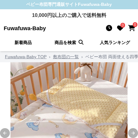
ベビー布団
専門通販サイト
Fuwafuwa-Baby
10,000
円以上のご購入で送料無料
0
0
Fuwafuwa-Baby
新着商品
商品を検索
人気ランキング
Fuwafuwa-Baby TOP
›
敷布団の一覧
›
ベビー布団 両面使える四
Previous slide
Ne