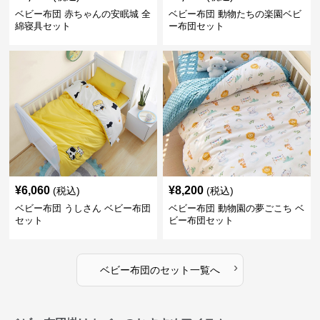
ベビー布団 赤ちゃんの安眠城 全
ベビー布団 動物たちの楽園ベビ
綿寝具セット
ー布団セット
¥
6,060
¥
8,200
(税込)
(税込)
ベビー布団 うしさん ベビー布団
ベビー布団 動物園の夢ごこち ベ
セット
ビー布団セット
›
ベビー布団
の
セット
一覧へ