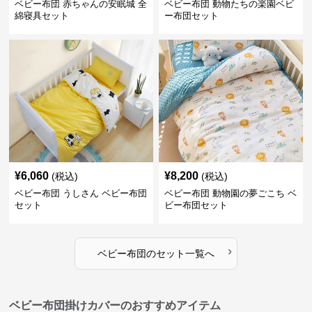
ベビー布団 赤ちゃんの安眠城 全
ベビー布団 動物たちの楽園ベビ
綿寝具セット
ー布団セット
¥
6,060
¥
8,200
(税込)
(税込)
ベビー布団 うしさん ベビー布団
ベビー布団 動物園の夢ごこち ベ
セット
ビー布団セット
›
ベビー布団
の
セット
一覧へ
ベビー布団掛けカバーのおすすめアイテム