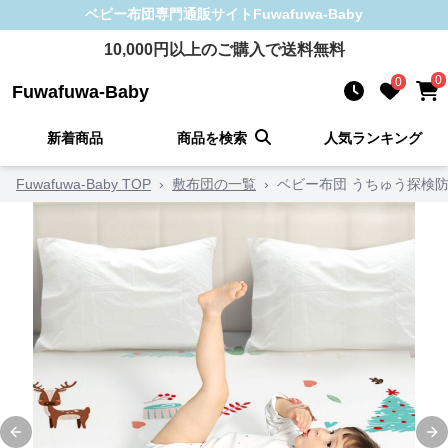
ベビー布団
専門通販サイト
Fuwafuwa-Baby
10,000
円以上のご購入で送料無料
0
0
Fuwafuwa-Baby
新着商品
商品を検索
人気ランキング
Fuwafuwa-Baby TOP
›
敷布団の一覧
›
ベビー布団 うちゅう探検
Previous slide
Ne