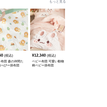
もっと見る
60
¥
12,340
¥
10,140
(税込)
(税込)
(税込)
ー布団 森の仲間た
ベビー布団 可愛い動物
ベビー布団 赤ちゃん掛
菌べびー掛布団
柄ベビー掛布団
布団