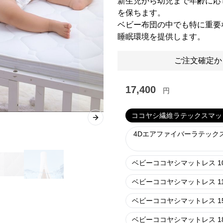
新生児から幼児まで年齢に応
を保ちます。
ベビー布団の中でも特に重要
睡眠環境を提供します。
ご注文確定か
17,400
円
ココヤシ繊維ラテックスマットレ
Next slide
4Dエアファイバーラテックスマ
ベビーココヤシマットレス 105
ベビーココヤシマットレス 113
ベビーココヤシマットレス 150
ベビーココヤシマットレス 180