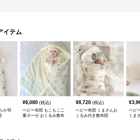
アイテム
¥
6,080
¥
8,720
¥
3,9
(税込)
(税込)
らか羽
ベビー布団 もこもこ二
ベビー布団 くまさんお
ベビ
団
重ガーゼ おくるみ敷布
くるみ付き敷布団
くま
団