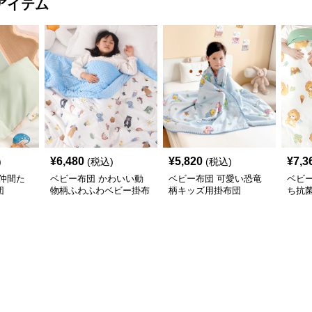
アイテム
¥
6,480
¥
5,820
¥
7,3
)
(税込)
(税込)
仲間た
ベビー布団 かわいい動
ベビー布団 可愛い恐竜
ベビ
団
物柄ふわふわベビー掛布
柄キッズ用掛布団
ち抗
団