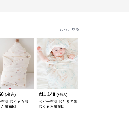
もっと見る
60
¥
11,140
¥
7,320
(税込)
(税込)
(税込)
ー布団 おくるみ風
ベビー布団 おとぎの国
ベビー布団 星空キャラ
さん敷布団
おくるみ敷布団
クター敷布団