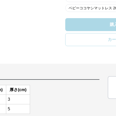
ベビーココヤシマットレス 200
購
カー
m)
厚さ(cm)
3
5