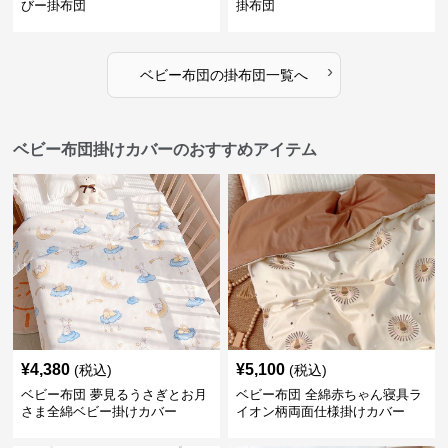
びー掛布団
掛布団
›
ベビー布団
の
掛布団
一覧へ
ベビー布団掛けカバーのおすすめアイテム
¥
4,380
¥
5,100
(税込)
(税込)
ベビー布団 夢見るうさぎとお月
ベビー布団 全綿赤ちゃん寝具ラ
さま全綿ベビー掛けカバー
イオン柄両面仕様掛けカバー