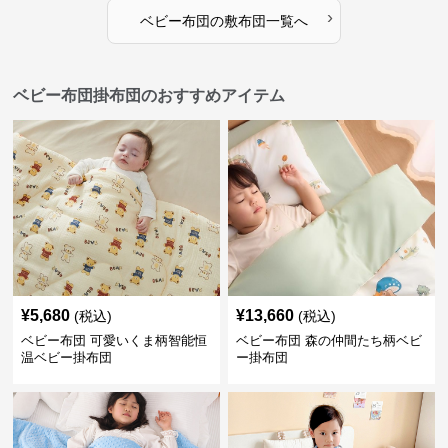
›
ベビー布団
の
敷布団
一覧へ
ベビー布団掛布団のおすすめアイテム
¥
5,680
¥
13,660
(税込)
(税込)
ベビー布団 可愛いくま柄智能恒
ベビー布団 森の仲間たち柄ベビ
温ベビー掛布団
ー掛布団