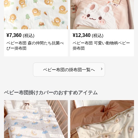
¥
7,360
¥
12,340
(税込)
(税込)
ベビー布団 森の仲間たち抗菌べ
ベビー布団 可愛い動物柄ベビー
びー掛布団
掛布団
›
ベビー布団
の
掛布団
一覧へ
ベビー布団掛けカバーのおすすめアイテム