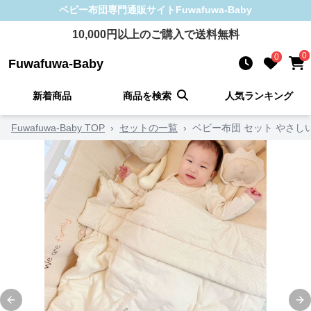
ベビー布団
専門通販サイト
Fuwafuwa-Baby
10,000
円以上のご購入で送料無料
0
0
Fuwafuwa-Baby
新着商品
商品を検索
人気ランキング
Fuwafuwa-Baby TOP
›
セットの一覧
›
ベビー布団 セット やさ
Previous slide
Ne