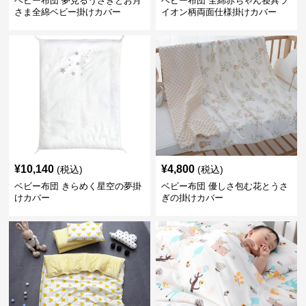
ベビー布団 夢見るうさぎとお月
ベビー布団 全綿赤ちゃん寝具ラ
さま全綿ベビー掛けカバー
イオン柄両面仕様掛けカバー
¥
10,140
¥
4,800
(税込)
(税込)
ベビー布団 きらめく星空の夢掛
ベビー布団 優しさ包む花とうさ
けカバー
ぎの掛けカバー