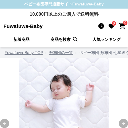
ベビー布団
専門通販サイト
Fuwafuwa-Baby
10,000
円以上のご購入で送料無料
0
0
Fuwafuwa-Baby
新着商品
商品を検索
人気ランキング
Fuwafuwa-Baby TOP
›
敷布団の一覧
›
ベビー布団 敷布団 七星級
Previous slide
Ne