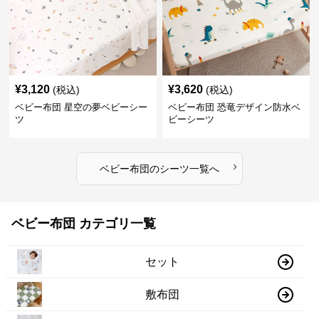
¥
3,120
¥
3,620
(税込)
(税込)
ベビー布団 星空の夢ベビーシー
ベビー布団 恐竜デザイン防水ベ
ツ
ビーシーツ
›
ベビー布団
の
シーツ
一覧へ
ベビー布団 カテゴリ一覧
セット
敷布団