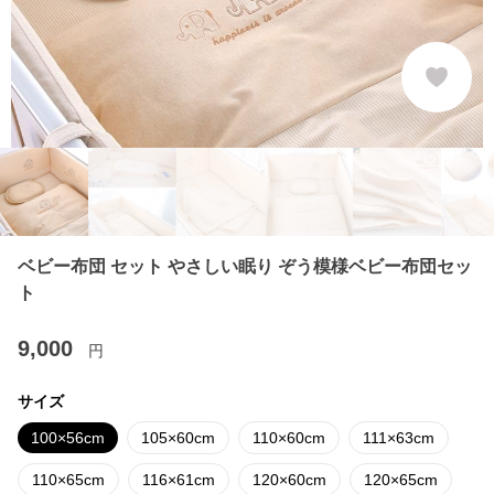
ベビー布団 セット やさしい眠り ぞう模様ベビー布団セッ
ト
9,000
円
サイズ
100×56cm
105×60cm
110×60cm
111×63cm
110×65cm
116×61cm
120×60cm
120×65cm