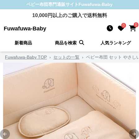
ベビー布団
専門通販サイト
Fuwafuwa-Baby
10,000
円以上のご購入で送料無料
0
0
Fuwafuwa-Baby
新着商品
商品を検索
人気ランキング
Fuwafuwa-Baby TOP
›
セットの一覧
›
ベビー布団 セット やさし
Previous slide
Ne