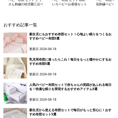
さん刺繍の幼児園三点ベ
いろベビーお昼寝セット
花刺繍ベビー布
ビー布団セット
おすすめ記事一覧
新生児にもおすすめ布団セット！心地よい眠りをつくるお
すすめベビー布団5選
更新日
2026-06-18
乳児用布団に迷ったらこれ！毎日をもっと穏やかにするお
すすめ布団5選
更新日
2026-06-18
人気のベビー布団セットで赤ちゃんの笑顔があふれる毎日
を！快適な眠りを実現するおすすめアイテム5選
更新日
2026-06-18
新生児から使える布団セットで毎日がもっと安心に！おす
すめ布団セット5選