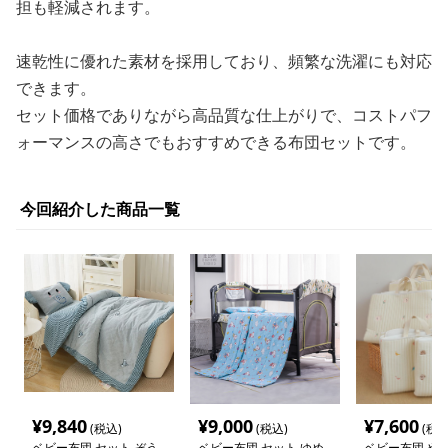
担も軽減されます。
速乾性に優れた素材を採用しており、頻繁な洗濯にも対応
できます。
セット価格でありながら高品質な仕上がりで、コストパフ
ォーマンスの高さでもおすすめできる布団セットです。
今回紹介した商品一覧
¥
9,840
¥
9,000
¥
7,600
(税込)
(税込)
(税込
ベビー布団 セット ぞう
ベビー布団 セット ゆめ
ベビー布団 や