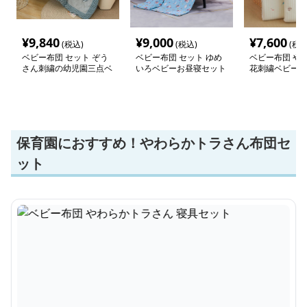
¥
9,840
¥
9,000
¥
7,600
(税込)
(税込)
(税込
ベビー布団 セット ぞう
ベビー布団 セット ゆめ
ベビー布団 や
さん刺繍の幼児園三点ベ
いろベビーお昼寝セット
花刺繍ベビー布
ビー布団セット
保育園におすすめ！やわらかトラさん布団セ
ット