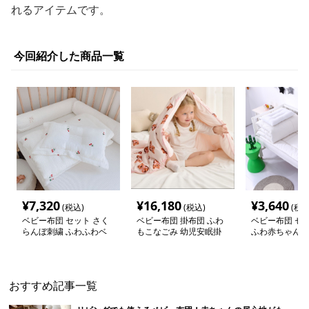
れるアイテムです。
今回紹介した商品一覧
¥
7,320
¥
16,180
¥
3,640
(税込)
(税込)
(税込
ベビー布団 セット さく
ベビー布団 掛布団 ふわ
ベビー布団 セッ
らんぼ刺繍 ふわふわベ
もこなごみ 幼児安眠掛
ふわ赤ちゃん寝
ビー布団セット
布団
ット
おすすめ記事一覧