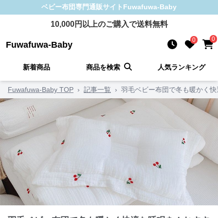
ベビー布団
専門通販サイト
Fuwafuwa-Baby
10,000
円以上のご購入で送料無料
0
0
Fuwafuwa-Baby
新着商品
商品を検索
人気ランキング
Fuwafuwa-Baby TOP
›
記事一覧
›
羽毛ベビー布団で冬も暖かく快