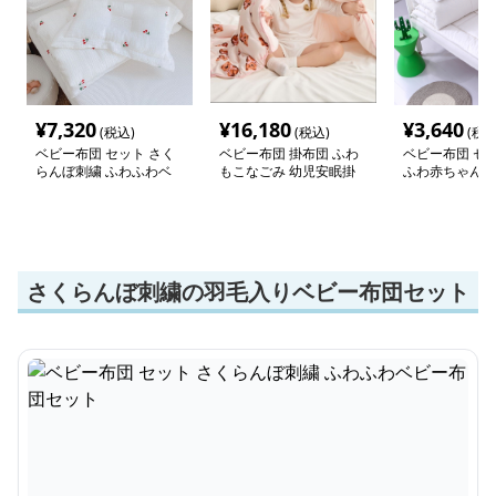
¥
7,320
¥
16,180
¥
3,640
(税込)
(税込)
(税込
ベビー布団 セット さく
ベビー布団 掛布団 ふわ
ベビー布団 セッ
らんぼ刺繍 ふわふわベ
もこなごみ 幼児安眠掛
ふわ赤ちゃん寝
ビー布団セット
布団
ット
さくらんぼ刺繍の羽毛入りベビー布団セット