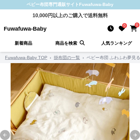
ベビー布団
専門通販サイト
Fuwafuwa-Baby
10,000
円以上のご購入で送料無料
0
0
Fuwafuwa-Baby
新着商品
商品を検索
人気ランキング
Fuwafuwa-Baby TOP
›
掛布団の一覧
›
ベビー布団 ふわふわ夢見
Previous slide
Ne