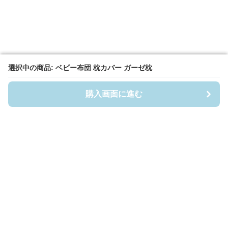
選択中の商品: ベビー布団 枕カバー ガーゼ枕
選択中の商品: ベビー布団 枕カバー ガーゼ枕
購入画面に進む
購入画面に進む
Fuwafuwa-Baby
について