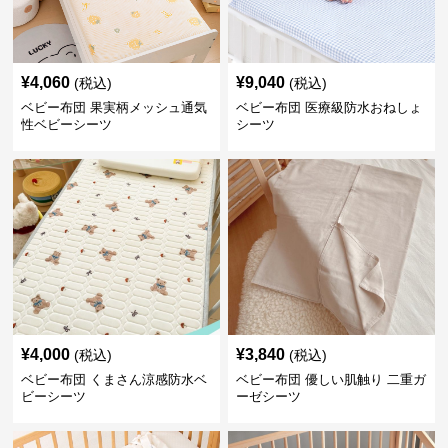
¥
4,060
¥
9,040
(税込)
(税込)
ベビー布団 果実柄メッシュ通気
ベビー布団 医療級防水おねしょ
性ベビーシーツ
シーツ
¥
4,000
¥
3,840
(税込)
(税込)
ベビー布団 くまさん涼感防水ベ
ベビー布団 優しい肌触り 二重ガ
ビーシーツ
ーゼシーツ