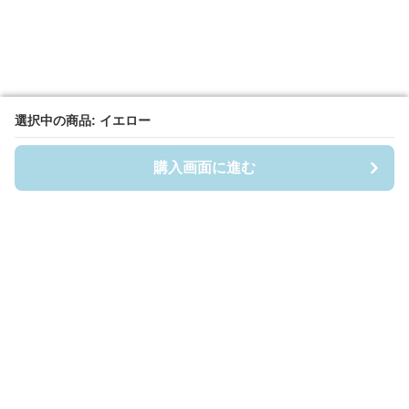
選択中の商品: イエロー
選択中の商品: イエロー
購入画面に進む
購入画面に進む
Fuwafuwa-Baby
について