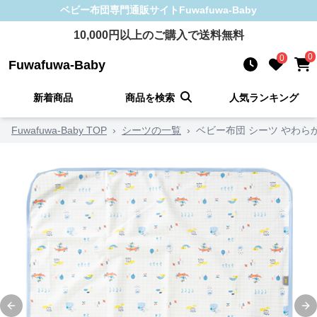
ベビー布団
専門通販サイト
Fuwafuwa-Baby
10,000
円以上のご購入で送料無料
0
0
Fuwafuwa-Baby
新着商品
商品を検索
人気ランキング
Fuwafuwa-Baby TOP
›
シーツの一覧
›
ベビー布団 シーツ やわ
Previous slide
Ne