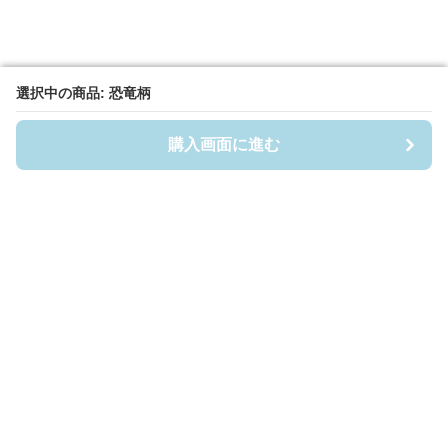
選択中の商品: 恐竜柄
選択中の商品: 恐竜柄
購入画面に進む
購入画面に進む
Fuwafuwa-Baby
について