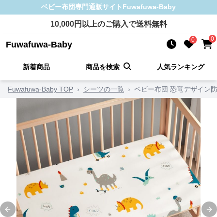
ベビー布団
専門通販サイト
Fuwafuwa-Baby
10,000
円以上のご購入で送料無料
0
0
Fuwafuwa-Baby
新着商品
商品を検索
人気ランキング
Fuwafuwa-Baby TOP
›
シーツの一覧
›
ベビー布団 恐竜デザイン
Previous slide
Ne