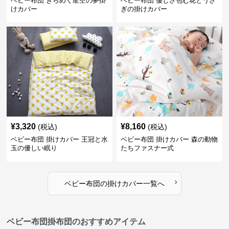
ベビー布団 きらめく星空の夢掛
ベビー布団 優しさ包む花とうさ
けカバー
ぎの掛けカバー
¥
3,320
¥
8,160
(税込)
(税込)
ベビー布団 掛けカバー 王冠と水
ベビー布団 掛けカバー 森の動物
玉の優しい眠り
たちファスナー式
›
ベビー布団
の
掛けカバー
一覧へ
ベビー布団掛布団のおすすめアイテム