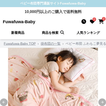
ベビー布団
専門通販サイト
Fuwafuwa-Baby
10,000
円以上のご購入で送料無料
0
0
Fuwafuwa-Baby
新着商品
商品を検索
人気ランキング
Fuwafuwa-Baby TOP
›
掛布団の一覧
›
ベビー布団 ふわもこ夢見
Previous slide
Ne