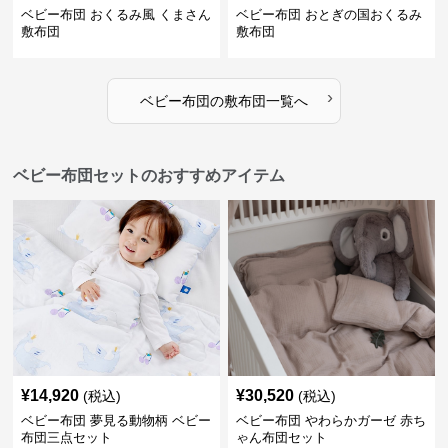
ベビー布団 おくるみ風 くまさん
ベビー布団 おとぎの国おくるみ
敷布団
敷布団
›
ベビー布団
の
敷布団
一覧へ
ベビー布団セットのおすすめアイテム
¥
14,920
¥
30,520
(税込)
(税込)
ベビー布団 夢見る動物柄 ベビー
ベビー布団 やわらかガーゼ 赤ち
布団三点セット
ゃん布団セット