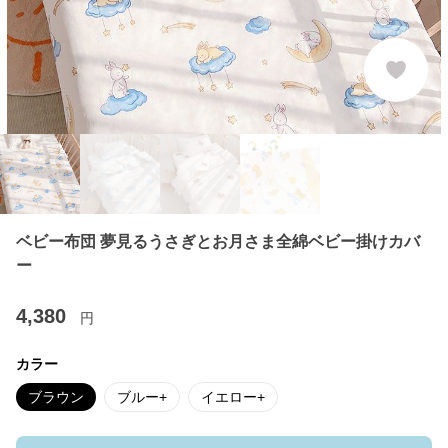
ベビー布団 夢見るうさぎとお月さま全綿ベビー掛けカバ
ー
4,380
円
カラー
ブラウン
ブルー+
イエロー+