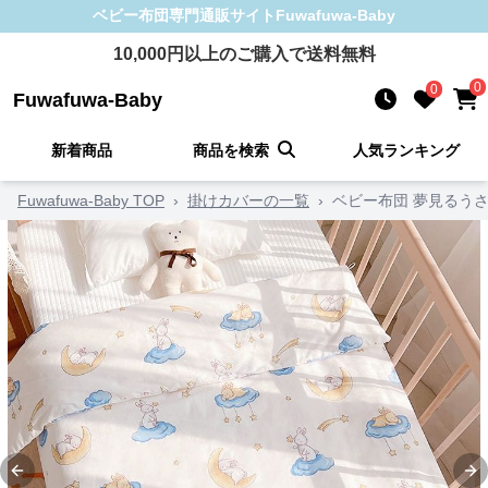
ベビー布団
専門通販サイト
Fuwafuwa-Baby
10,000
円以上のご購入で送料無料
0
0
Fuwafuwa-Baby
新着商品
商品を検索
人気ランキング
Fuwafuwa-Baby TOP
›
掛けカバーの一覧
›
ベビー布団 夢見るう
Previous slide
Ne