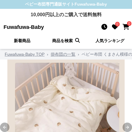
ベビー布団
専門通販サイト
Fuwafuwa-Baby
10,000
円以上のご購入で送料無料
0
0
Fuwafuwa-Baby
新着商品
商品を検索
人気ランキング
Fuwafuwa-Baby TOP
›
掛布団の一覧
›
ベビー布団 くまさん模様
Previous slide
Ne