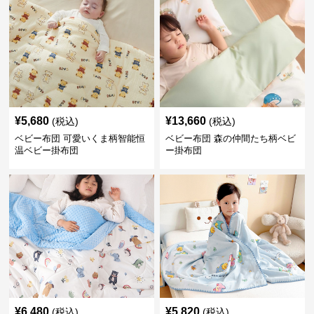
¥
5,680
¥
13,660
(税込)
(税込)
ベビー布団 可愛いくま柄智能恒
ベビー布団 森の仲間たち柄ベビ
温ベビー掛布団
ー掛布団
¥
6,480
¥
5,820
(税込)
(税込)