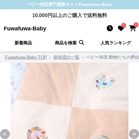
ベビー布団
専門通販サイト
Fuwafuwa-Baby
10,000
円以上のご購入で送料無料
0
0
Fuwafuwa-Baby
新着商品
商品を検索
人気ランキング
Fuwafuwa-Baby TOP
›
掛布団の一覧
›
ベビー布団 動物たちの夢絵
Previous slide
Ne