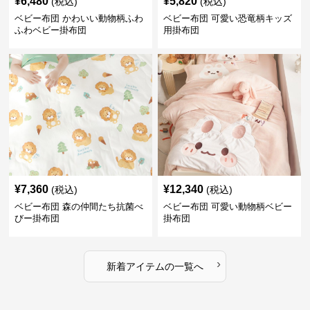
¥
6,480
¥
5,820
(税込)
(税込)
ベビー布団 かわいい動物柄ふわ
ベビー布団 可愛い恐竜柄キッズ
ふわベビー掛布団
用掛布団
¥
7,360
¥
12,340
(税込)
(税込)
ベビー布団 森の仲間たち抗菌べ
ベビー布団 可愛い動物柄ベビー
びー掛布団
掛布団
›
新着アイテムの一覧へ