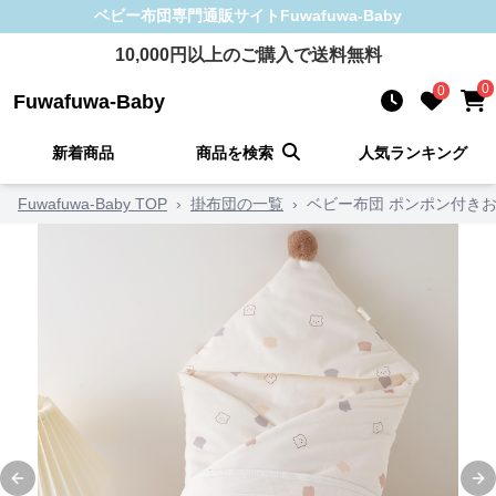
ベビー布団
専門通販サイト
Fuwafuwa-Baby
10,000
円以上のご購入で送料無料
0
0
Fuwafuwa-Baby
新着商品
商品を検索
人気ランキング
Fuwafuwa-Baby TOP
›
掛布団の一覧
›
ベビー布団 ポンポン付き
Previous slide
Ne