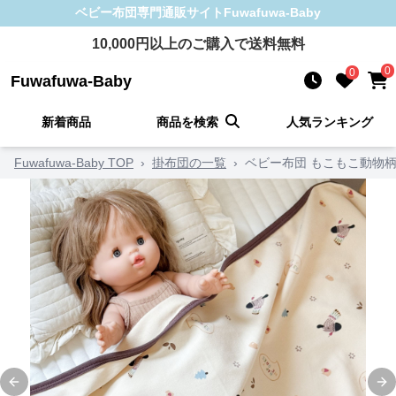
ベビー布団
専門通販サイト
Fuwafuwa-Baby
10,000
円以上のご購入で送料無料
0
0
Fuwafuwa-Baby
新着商品
商品を検索
人気ランキング
Fuwafuwa-Baby TOP
›
掛布団の一覧
›
ベビー布団 もこもこ動物柄
Previous slide
Ne