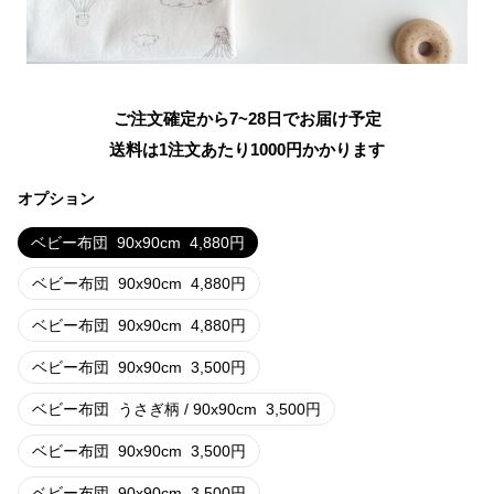
ご注文確定から7~28日でお届け予定
送料は1注文あたり
1000
円かかります
オプション
ベビー布団
90x90cm
4,880
円
ベビー布団
90x90cm
4,880
円
ベビー布団
90x90cm
4,880
円
ベビー布団
90x90cm
3,500
円
ベビー布団
うさぎ柄 / 90x90cm
3,500
円
ベビー布団
90x90cm
3,500
円
ベビー布団
90x90cm
3,500
円