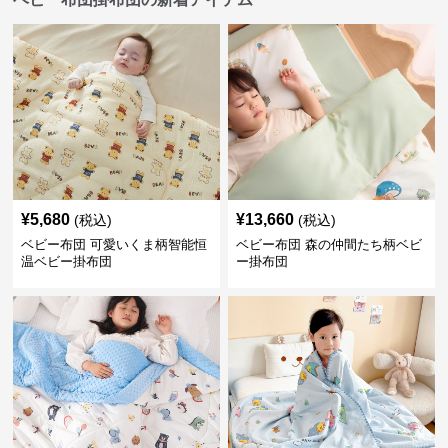
¥
5,680
¥
13,660
(税込)
(税込)
ベビー布団 可愛いくま柄智能恒
ベビー布団 森の仲間たち柄ベビ
温ベビー掛布団
ー掛布団