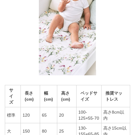
サ
長さ
幅
高さ
ベッドサ
推奨マッ
イ
(cm)
(cm)
(cm)
イズ
トレス
ズ
100-
高さ8cm以
標準
120
65
20
125×55-70
内
130-
高さ15cm以
大
150
80
25
155×65-85
内