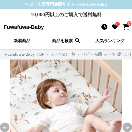
ベビー布団
専門通販サイト
Fuwafuwa-Baby
10,000
円以上のご購入で送料無料
0
0
Fuwafuwa-Baby
新着商品
商品を検索
人気ランキング
Fuwafuwa-Baby TOP
›
シーツの一覧
›
ベビー布団 シーツ 優しい
Previous slide
Ne