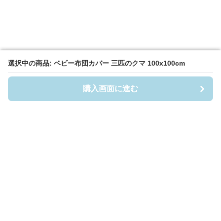
選択中の商品: ベビー布団カバー 三匹のクマ 100x100cm
選択中の商品: ベビー布団カバー 三匹のクマ 100x100cm
購入画面に進む
購入画面に進む
Fuwafuwa-Baby
について