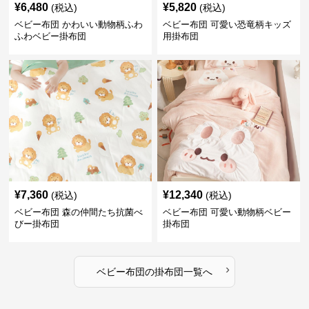
¥
6,480
¥
5,820
(税込)
(税込)
ベビー布団 かわいい動物柄ふわ
ベビー布団 可愛い恐竜柄キッズ
ふわベビー掛布団
用掛布団
¥
7,360
¥
12,340
(税込)
(税込)
ベビー布団 森の仲間たち抗菌べ
ベビー布団 可愛い動物柄ベビー
びー掛布団
掛布団
›
ベビー布団
の
掛布団
一覧へ