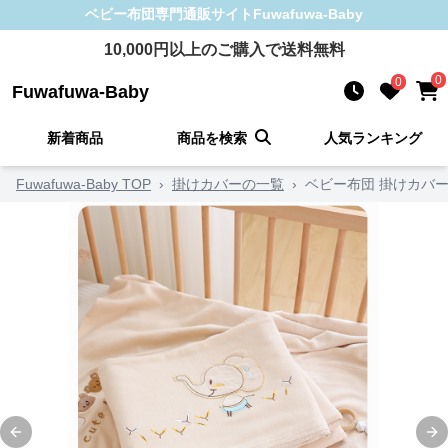
ベビー布団
専門通販サイト
Fuwafuwa-Baby
10,000
円以上のご購入で送料無料
0
0
Fuwafuwa-Baby
新着商品
商品を検索
人気ランキング
Fuwafuwa-Baby TOP
›
掛けカバーの一覧
›
ベビー布団 掛けカバ
Previous slide
Ne