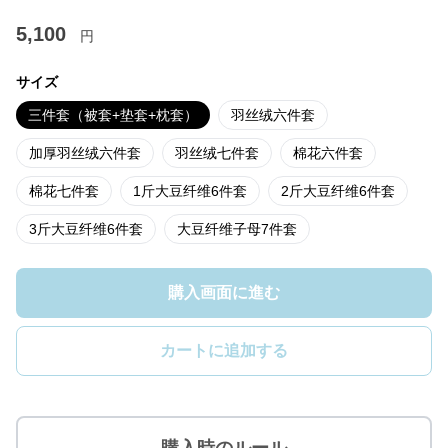
5,100
円
サイズ
三件套（被套+垫套+枕套）
羽丝绒六件套
加厚羽丝绒六件套
羽丝绒七件套
棉花六件套
棉花七件套
1斤大豆纤维6件套
2斤大豆纤维6件套
3斤大豆纤维6件套
大豆纤维子母7件套
購入画面に進む
カートに追加する