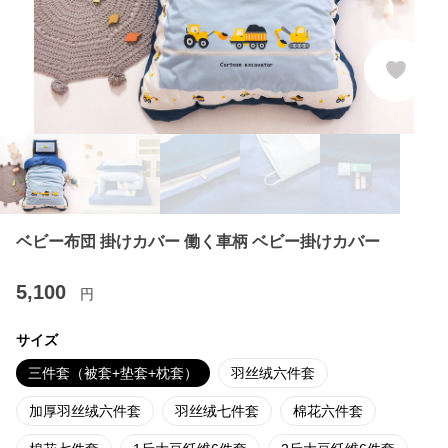
ベビー布団 掛けカバー 働く車柄 ベビー掛けカバー
5,100
円
サイズ
三件套（被套+垫套+枕套）
羽丝绒六件套
加厚羽丝绒六件套
羽丝绒七件套
棉花六件套