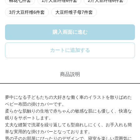
棉花七件套
1斤大豆纤维6件套
2斤大豆纤维6件套
3斤大豆纤维6件套
大豆纤维子母7件套
購入画面に進む
カートに追加する
商品説明
夢中になる子どもたちの大好きな働く車のイラストを散りばめた
ベビー布団の掛けカバーです。
柔らかな肌触りの生地で赤ちゃんの敏感な肌にも優しく、快適な
眠りをサポートします。
丈夫な縫製で洗濯を繰り返しても型崩れしにくく、お手入れも簡
単な実用的な掛けカバーとなっております。
男の子のお部屋にぴったりのデザインで、寝室を楽しい雰囲気に