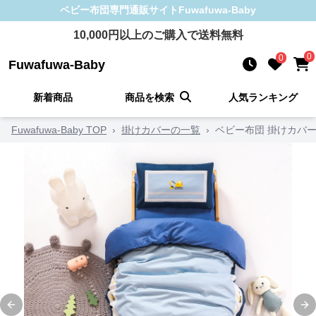
ベビー布団
専門通販サイト
Fuwafuwa-Baby
10,000
円以上のご購入で送料無料
0
0
Fuwafuwa-Baby
新着商品
商品を検索
人気ランキング
Fuwafuwa-Baby TOP
›
掛けカバーの一覧
›
ベビー布団 掛けカバー
Previous slide
Ne